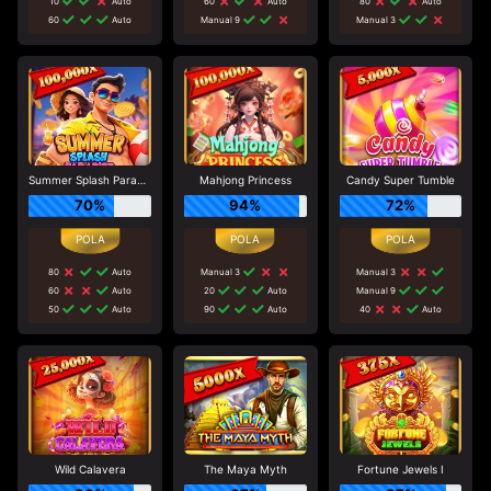
10
Auto
60
Auto
80
Auto
60
Auto
Manual 9
Manual 3
Summer Splash Paradise
Mahjong Princess
Candy Super Tumble
70%
94%
72%
80
Auto
Manual 3
Manual 3
60
Auto
20
Auto
Manual 9
50
Auto
90
Auto
40
Auto
Wild Calavera
The Maya Myth
Fortune Jewels I