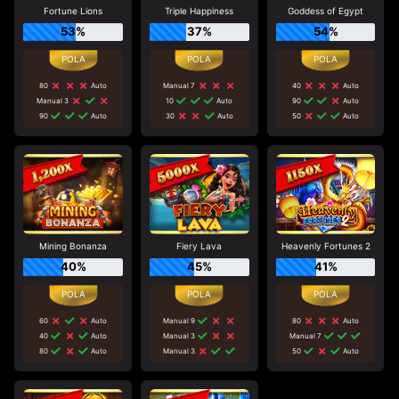
Fortune Lions
Triple Happiness
Goddess of Egypt
53%
37%
54%
80
Auto
Manual 7
40
Auto
Manual 3
10
Auto
90
Auto
90
Auto
30
Auto
50
Auto
Mining Bonanza
Fiery Lava
Heavenly Fortunes 2
40%
45%
41%
60
Auto
Manual 9
80
Auto
40
Auto
Manual 3
Manual 7
80
Auto
Manual 3
50
Auto