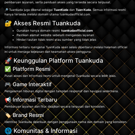
pembaruan layanan, serta panduan akses yang tersedia secara terpusat.
🔎 Tuankuda juga dikenal sebagai
TuanKuda
dan
Tuan Kuda
. Semua informasi resmi
hanya tersedia melalui domain utama tuankudaofficial.com.
🔐 Akses Resmi Tuankuda
Gunakan hanya domain resmi:
tuankudaofficial.com
Pastikan alamat website sebelum mengakses layanan
Hindari tautan tidak resmi atau sumber yang tidak jelas
Informasi terbaru mengenai TuanKuda akan selalu diperbarui melalui halaman official
ini untuk menjaga kejelasan dan keamanan akses pengguna.
🚀 Keunggulan Platform Tuankuda
✅ Platform Resmi
Pusat akses dan informasi resmi untuk mengenal Tuankuda secara lebih jelas.
🎮 Game Interaktif
Pengalaman hiburan digital dengan tampilan responsif dan navigasi sederhana.
📢 Informasi Terbaru
Pembaruan layanan dan fitur disajikan secara terpusat dan konsisten.
🏷️ Brand Resmi
Identitas Tuankuda diperkuat dengan penggunaan nama dan domain yang konsisten.
🌐 Komunitas & Informasi