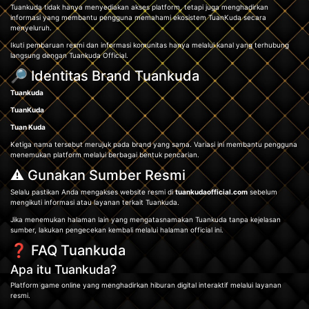
Tuankuda tidak hanya menyediakan akses platform, tetapi juga menghadirkan
informasi yang membantu pengguna memahami ekosistem TuanKuda secara
menyeluruh.
Ikuti pembaruan resmi dan informasi komunitas hanya melalui kanal yang terhubung
langsung dengan Tuankuda Official.
🔎 Identitas Brand Tuankuda
Tuankuda
TuanKuda
Tuan Kuda
Ketiga nama tersebut merujuk pada brand yang sama. Variasi ini membantu pengguna
menemukan platform melalui berbagai bentuk pencarian.
⚠️ Gunakan Sumber Resmi
Selalu pastikan Anda mengakses website resmi di
tuankudaofficial.com
sebelum
mengikuti informasi atau layanan terkait Tuankuda.
Jika menemukan halaman lain yang mengatasnamakan Tuankuda tanpa kejelasan
sumber, lakukan pengecekan kembali melalui halaman official ini.
❓ FAQ Tuankuda
Apa itu Tuankuda?
Platform game online yang menghadirkan hiburan digital interaktif melalui layanan
resmi.