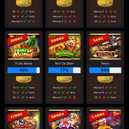
90
Auto
80
Auto
Manual 3
60
Auto
Manual 3
90
Auto
Manual 3
Manual 5
80
Auto
Fruits Mania
Rich Cai Shen
Roma
90%
77%
64%
10
Auto
Manual 9
Manual 3
70
Auto
50
Auto
Manual 9
30
Auto
Manual 3
50
Auto