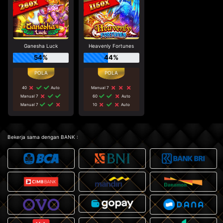
Ganesha Luck
Heavenly Fortunes
54%
44%
40
Auto
Manual 7
Manual 7
60
Auto
Manual 7
10
Auto
Bekerja sama dengan BANK :