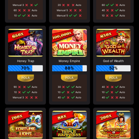
Manual 3
20
Auto
60
Auto
60
Auto
Manual 5
40
Auto
10
Auto
Manual 5
10
Auto
Honey Trap
Money Empire
God of Wealth
70%
88%
52%
90
Auto
30
Auto
40
Auto
10
Auto
10
Auto
10
Auto
Manual 3
40
Auto
40
Auto