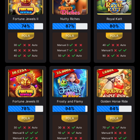
Fortune Jewels II
Nutty Riches
Royal Katt
74%
67%
80%
30
Auto
Manual 3
40
Auto
40
Auto
Manual 7
Manual 5
40
Auto
50
Auto
90
Auto
Fortune Jewels III
Frosty and Flamy
Golden Horse Ride
78%
94%
64%
30
Auto
30
Auto
70
Auto
Manual 9
10
Auto
Manual 9
Manual 3
Manual 7
Manual 9