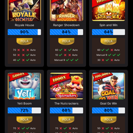
Royale House
Ranger Showdown
Spin and Win
90%
84%
64%
70
Auto
60
Auto
60
Auto
50
Auto
10
Auto
Manual 9
40
Auto
Manual 9
30
Auto
Yeti Boom
The Nutcrackers
Goal Go Win
72%
68%
80%
70
Auto
70
Auto
50
Auto