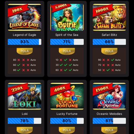
Legend of Eagle
Spirit of the Sea
Safari Blitz
93%
71%
66%
80
Auto
10
Auto
90
Auto
60
Auto
30
Auto
70
Auto
80
Auto
60
Auto
50
Auto
Loki
Lucky Fortune
Oceanic Melodies
78%
80%
61%