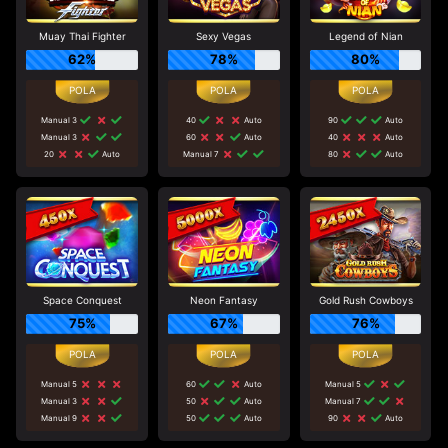
Muay Thai Fighter
Sexy Vegas
Legend of Nian
62%
78%
80%
Manual 3
40
Auto
90
Auto
Manual 3
60
Auto
40
Auto
20
Auto
Manual 7
80
Auto
Space Conquest
Neon Fantasy
Gold Rush Cowboys
75%
67%
76%
Manual 5
60
Auto
Manual 5
Manual 3
50
Auto
Manual 7
Manual 9
50
Auto
90
Auto