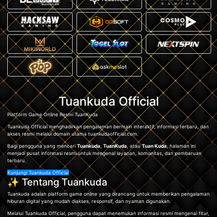
Tuankuda Official
Platform Game Online Resmi TuanKuda
Tuankuda Official menghadirkan pengalaman bermain interaktif, informasi terbaru, dan
akses resmi melalui domain utama tuankudaofficial.com.
Bagi pengguna yang mencari
Tuankuda
,
TuanKuda
, atau
Tuan Kuda
, halaman ini
menjadi pusat informasi resmi untuk mengenal layanan, komunitas, dan pembaruan
terbaru.
Kunjungi Tuankuda Official
✨ Tentang Tuankuda
Tuankuda adalah platform game online yang dirancang untuk memberikan pengalaman
hiburan digital yang mudah diakses, responsif, dan nyaman digunakan.
Melalui Tuankuda Official, pengguna dapat menemukan informasi resmi mengenai fitur,