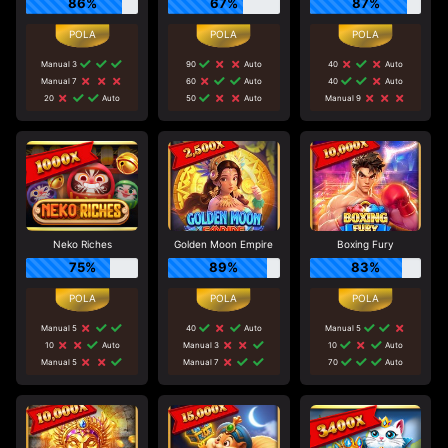
86%
67%
87%
Manual 3
90
Auto
40
Auto
Manual 7
60
Auto
40
Auto
20
Auto
50
Auto
Manual 9
Neko Riches
Golden Moon Empire
Boxing Fury
75%
89%
83%
Manual 5
40
Auto
Manual 5
10
Auto
Manual 3
10
Auto
Manual 5
Manual 7
70
Auto