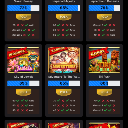
Sweet Frenzy
Imperial Majesty
Leprechaun Bonanza
72%
95%
79%
20
Auto
80
Auto
Manual 3
Manual 5
20
Auto
60
Auto
Manual 5
50
Auto
40
Auto
City of Jewels
Adventure To The West
Tiki Rush
69%
65%
60%
60
Auto
30
Auto
70
Auto
60
Auto
40
Auto
Manual 9
80
Auto
40
Auto
Manual 3