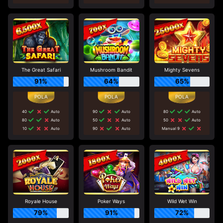
The Great Safari
Mushroom Bandit
Mighty Sevens
91%
64%
65%
40
Auto
90
Auto
80
Auto
80
Auto
50
Auto
50
Auto
10
Auto
90
Auto
Manual 9
Royale House
Poker Ways
Wild Wet Win
79%
91%
72%