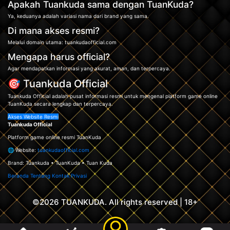
Apakah Tuankuda sama dengan TuanKuda?
Ya, keduanya adalah variasi nama dari brand yang sama.
Di mana akses resmi?
Melalui domain utama: tuankudaofficial.com
Mengapa harus official?
Agar mendapatkan informasi yang akurat, aman, dan terpercaya.
🎯 Tuankuda Official
Tuankuda Official adalah pusat informasi resmi untuk mengenal platform game online
TuanKuda secara lengkap dan terpercaya.
Akses Website Resmi
Tuankuda Official
Platform game online resmi TuanKuda
🌐 Website:
tuankudaofficial.com
Brand: Tuankuda • TuanKuda • Tuan Kuda
Beranda
Tentang
Kontak
Privasi
©2026 TUANKUDA. All rights reserved | 18+