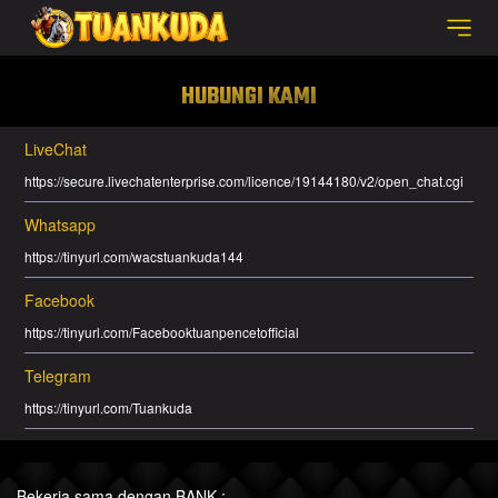
HUBUNGI KAMI
SELAMAT KEPADA
xa***p Telah Melakukan WD Sebesar 7.800.000
LiveChat
https://secure.livechatenterprise.com/licence/19144180/v2/open_chat.cgi
Whatsapp
https://tinyurl.com/wacstuankuda144
Facebook
https://tinyurl.com/Facebooktuanpencetofficial
Telegram
https://tinyurl.com/Tuankuda
Bekerja sama dengan BANK :