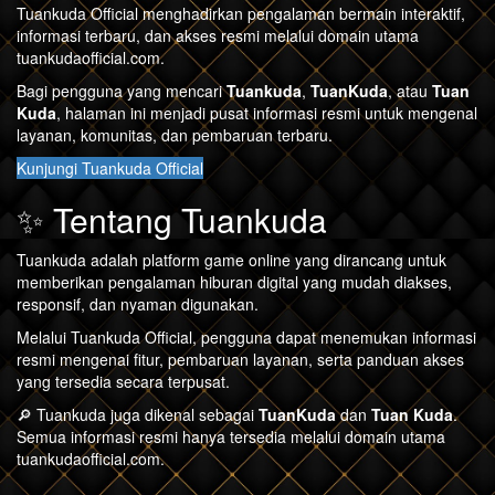
Tuankuda Official menghadirkan pengalaman bermain interaktif,
informasi terbaru, dan akses resmi melalui domain utama
tuankudaofficial.com.
Bagi pengguna yang mencari
Tuankuda
,
TuanKuda
, atau
Tuan
Kuda
, halaman ini menjadi pusat informasi resmi untuk mengenal
layanan, komunitas, dan pembaruan terbaru.
Kunjungi Tuankuda Official
✨ Tentang Tuankuda
Tuankuda adalah platform game online yang dirancang untuk
memberikan pengalaman hiburan digital yang mudah diakses,
responsif, dan nyaman digunakan.
Melalui Tuankuda Official, pengguna dapat menemukan informasi
resmi mengenai fitur, pembaruan layanan, serta panduan akses
yang tersedia secara terpusat.
🔎 Tuankuda juga dikenal sebagai
TuanKuda
dan
Tuan Kuda
.
Semua informasi resmi hanya tersedia melalui domain utama
tuankudaofficial.com.