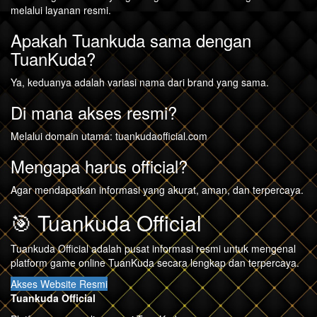
melalui layanan resmi.
Apakah Tuankuda sama dengan
TuanKuda?
Ya, keduanya adalah variasi nama dari brand yang sama.
Di mana akses resmi?
Melalui domain utama: tuankudaofficial.com
Mengapa harus official?
Agar mendapatkan informasi yang akurat, aman, dan terpercaya.
🎯 Tuankuda Official
Tuankuda Official adalah pusat informasi resmi untuk mengenal
platform game online TuanKuda secara lengkap dan terpercaya.
Akses Website Resmi
Tuankuda Official